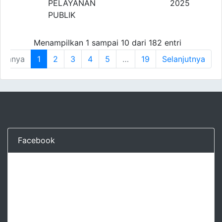
PELAYANAN
2025
PUBLIK
Menampilkan 1 sampai 10 dari 182 entri
lumnya
1
2
3
4
5
…
19
Selanjutnya
Facebook