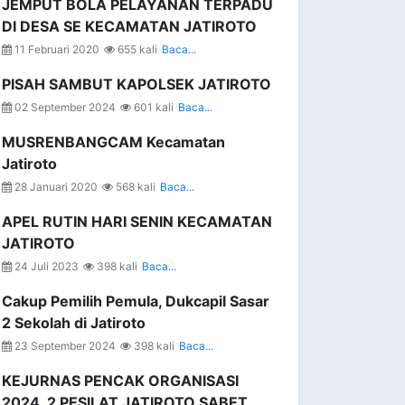
JEMPUT BOLA PELAYANAN TERPADU
DI DESA SE KECAMATAN JATIROTO
11 Februari 2020
655 kali
Baca...
PISAH SAMBUT KAPOLSEK JATIROTO
02 September 2024
601 kali
Baca...
MUSRENBANGCAM Kecamatan
Jatiroto
28 Januari 2020
568 kali
Baca...
APEL RUTIN HARI SENIN KECAMATAN
JATIROTO
24 Juli 2023
398 kali
Baca...
Cakup Pemilih Pemula, Dukcapil Sasar
2 Sekolah di Jatiroto
23 September 2024
398 kali
Baca...
KEJURNAS PENCAK ORGANISASI
2024, 2 PESILAT JATIROTO SABET