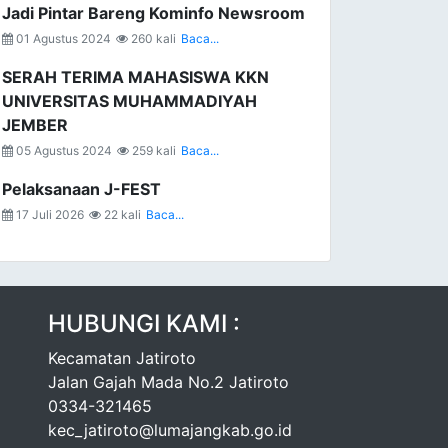
Jadi Pintar Bareng Kominfo Newsroom
01 Agustus 2024
260 kali
Baca...
SERAH TERIMA MAHASISWA KKN
UNIVERSITAS MUHAMMADIYAH
JEMBER
05 Agustus 2024
259 kali
Baca...
Pelaksanaan J-FEST
17 Juli 2026
22 kali
Baca...
HUBUNGI KAMI :
Kecamatan Jatiroto
Jalan Gajah Mada No.2 Jatiroto
0334-321465
kec_jatiroto@lumajangkab.go.id